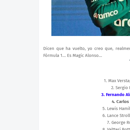
Dicen que ha vuelto, yo creo que, realme
Fórmula 1... Es Magic Alonso...
1
. 
Max Verst
2
. 
Sergio 
3
. 
Fernando A
4
. 
Carlos
5
. 
Lewis Hami
6
. 
Lance Stroll
7
. 
George R
8
. 
Valtteri Bot