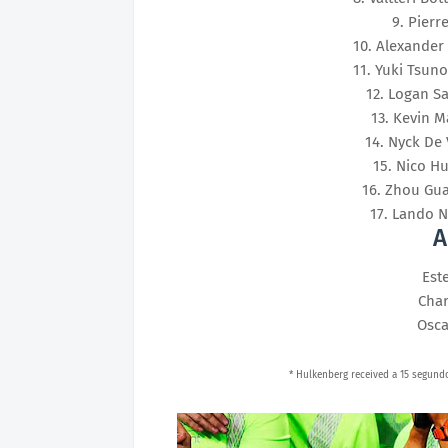
9
. 
Pierre
10
. 
Alexander
11
. 
Yuki Tsuno
12
. 
Logan Sa
13
. 
Kevin M
14
. 
Nyck De 
15
. 
Nico H
16
. 
Zhou Gu
17
. 
Lando N
A
Est
Char
Osca
* Hulkenberg received a 15 segundo