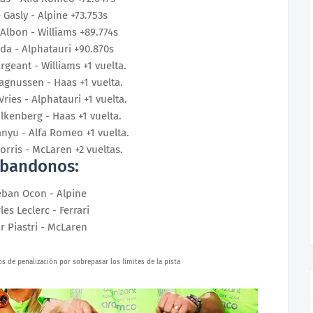
 Gasly
 - Alpine 
+73.753s
 Albon
 - Williams 
+89.774s
da - Alphatauri
+90.870s
rgeant
 - Williams 
+1 vuelta.
agnussen
 - Haas 
+1 vuelta.
Vries - Alphatauri
+1 vuelta.
ulkenberg
 - Haas 
+1 vuelta.
anyu
 - Alfa Romeo 
+1 vuelta.
orris
 - McLaren 
+2 vueltas.
bandonos:
eban Ocon
 - Alpine
les Leclerc
 - Ferrari
r Piastri
 - McLaren 
s de penalización por sobrepasar los límites de la pista