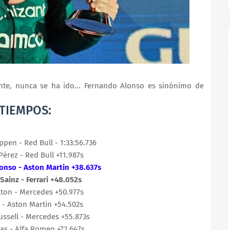
nte, nunca se ha ido... Fernando Alonso es sinónimo de
TIEMPOS:
appen
 - Red Bull - 
1:33:56.736
Pérez
 - Red Bull 
+11.987s
lonso
 - Aston Martin 
+38.637s
 Sainz
 - Ferrari 
+48.052s
lton
 - Mercedes 
+50.977s
 - Aston Martin 
+54.502s
ussell
 - Mercedes 
+55.873s
tas
 - Alfa Romeo 
+72.647s