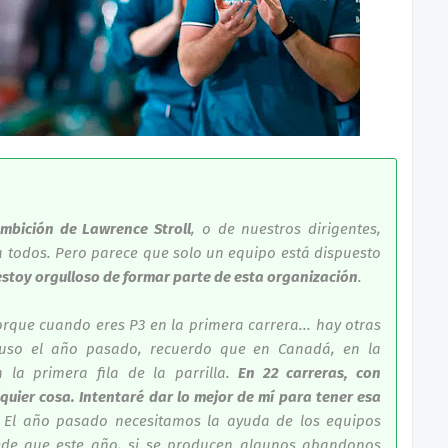
ambición de Lawrence Stroll
, o de nuestros dirigentes,
 todos. Pero parece que solo un equipo está dispuesto
estoy orgulloso de formar parte de esta organización
.
orque cuando eres P3 en la primera carrera... hay otras
luso el año pasado, recuerdo que en Canadá, en la
 la primera fila de la parrilla.
En 22 carreras, con
quier cosa. Intentaré dar lo mejor de mí para tener esa
. El año pasado necesitamos la ayuda de los equipos
ede que este año, si se producen algunos abandonos