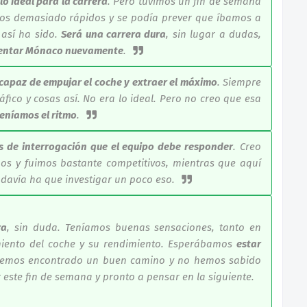
o ideal para la carrera
. Pero tuvimos un fin de semana
imos demasiado rápidos y se podía prever que íbamos a
 así ha sido.
Será una carrera dura
, sin lugar a dudas,
imentar Mónaco nuevamente
.
 capaz de empujar el coche y extraer el máximo
. Siempre
áfico y cosas así. No era lo ideal. Pero no creo que esa
eníamos el ritmo
.
s de interrogación que el equipo debe responder
. Creo
os y fuimos bastante competitivos, mientras que aquí
odavía ha que investigar un poco eso.
ra
, sin duda. Teníamos buenas sensaciones, tanto en
miento del coche y su rendimiento. Esperábamos
estar
 hemos encontrado un buen camino y no hemos sabido
 este fin de semana y pronto a pensar en la siguiente.