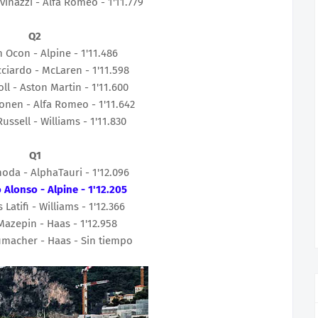
vinazzi - Alfa Romeo - 1'11.779
Q2
n Ocon - Alpine - 1'11.486
cciardo - McLaren - 1'11.598
oll - Aston Martin - 1'11.600
konen - Alfa Romeo - 1'11.642
ussell - Williams - 1'11.830
Q1
noda - AlphaTauri - 1'12.096
 Alonso - Alpine - 1'12.205
 Latifi - Williams - 1'12.366
 Mazepin - Haas - 1'12.958
umacher - Haas - Sin tiempo