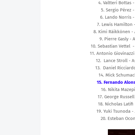
4. Valtteri Bottas
-
5. Sergio Pérez -
6. Lando Norris
-
7. Lewis Hamilton
-
8. Kimi Räikkönen
- 
9. Pierre Gasly - 
10. Sebastian Vettel
-
11. Antonio Giovinazzi
12. Lance Stroll
- A
13. Daniel Ricciard
14. Mick Schumac
15. Fernando Alon
16. Nikita Mazep
17. George Russell 
18. Nicholas Latifi
19. Yuki Tsunoda - 
20. Esteban Oco