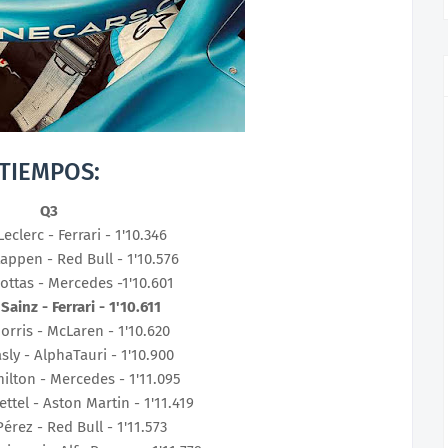
TIEMPOS:
Q3
Leclerc - Ferrari - 1'10.346
appen - Red Bull - 1'10.576
 Bottas - Mercedes -1'10.601
Sainz - Ferrari - 1'10.611
orris - McLaren - 1'10.620
asly - AlphaTauri - 1'10.900
ilton - Mercedes - 1'11.095
ettel - Aston Martin - 1'11.419
Pérez - Red Bull - 1'11.573