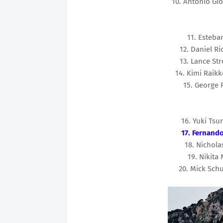
10. Antonio Gio
11. Esteba
12. Daniel Ri
13. Lance Str
14. Kimi Raik
15. George R
16. Yuki Tsu
17. Fernando
18. Nicholas
19. Nikita
20. Mick Sch