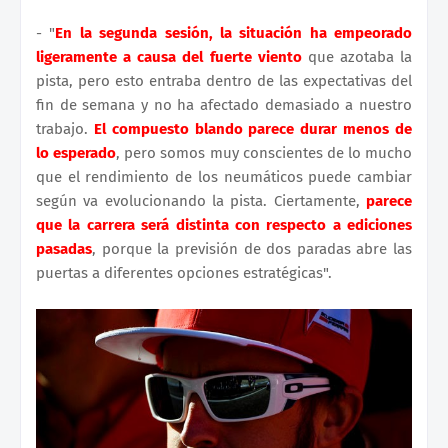
- "
En la segunda sesión, la situación ha empeorado
ligeramente a causa del fuerte viento
que azotaba la
pista, pero esto entraba dentro de las expectativas del
fin de semana y no ha afectado demasiado a nuestro
trabajo.
El compuesto blando parece durar menos de
lo esperado
, pero somos muy conscientes de lo mucho
que el rendimiento de los neumáticos puede cambiar
según va evolucionando la pista. Ciertamente,
parece
que la carrera será distinta con respecto a ediciones
pasadas
, porque la previsión de dos paradas abre las
puertas a diferentes opciones estratégicas".